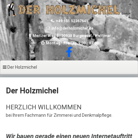
Zum
Inhalt
springen
+49 151 52367641
info@derholzmichel.de
Meitzer Weg 6 | 30938 Burgwedel / Wettmar
Montag - Freitag: 9:00 - 17:00
Der Holzmichel
Der Holzmichel
HERZLICH WILLKOMMEN
bei Ihrem Fachmann für Zimmerei und Denkmalpflege.
Wir bauen gerade einen neuen Internetauftritt